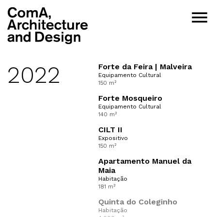
menu
2022
Forte da Feira | Malveira
Equipamento Cultural
150 m²
Forte Mosqueiro
Equipamento Cultural
140 m²
CILT II
Expositivo
150 m²
Apartamento Manuel da
Maia
Habitação
181 m²
Quinta do Coleginho
Habitação