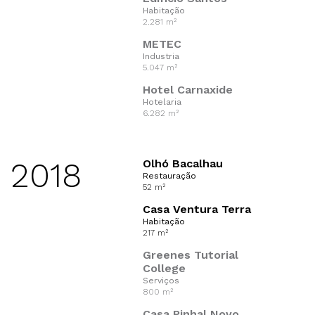
Habitação
2.281 m²
METEC
Industria
5.047 m²
Hotel Carnaxide
Hotelaria
6.282 m²
2018
Olhó Bacalhau
Restauração
52 m²
Casa Ventura Terra
Habitação
217 m²
Greenes Tutorial
College
Serviços
800 m²
Casa Pinhal Novo