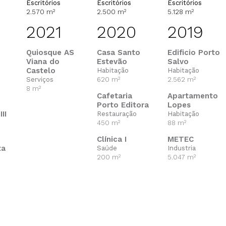
Escritórios
Escritórios
Escritórios
2.570 m²
2.500 m²
5.128 m²
2021
2020
2019
Quiosque AS
Casa Santo
Edificio Porto
Viana do
Estevão
Salvo
Castelo
Habitação
Habitação
Serviços
620 m²
2.562 m²
8 m²
Cafetaria
Apartamento
Porto Editora
Lopes
II
Restauração
Habitação
450 m²
88 m²
Clínica I
METEC
ta
Saúde
Industria
200 m²
5.047 m²