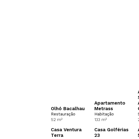
Apartamento
Olhó Bacalhau
Metrass
Restauração
Habitação
52 m²
133 m²
Casa Ventura
Casa Golférias
Terra
23