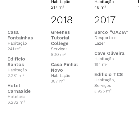
Habitação
Habitação
217 m²
46 m²
2018
2017
Casa
Greenes
Barco “OAZIA”
Fontainhas
Tutorial
Desporto e
College
Habitação
Lazer
241 m²
Serviços
Cave Oliveira
800 m²
Edifício
Habitação
Santos
Casa Pinhal
194 m²
Novo
Habitação
Edificio TCS
2.281 m²
Habitação
Habitação,
387 m²
Hotel
Serviços
Carnaxide
3.926 m²
Hotelaria
6.282 m²