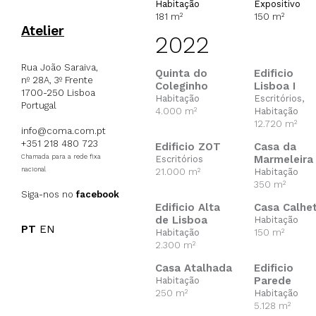
Habitação
Expositivo
181 m²
150 m²
Atelier
2022
Rua João Saraiva,
Quinta do
Edificio
nº 28A, 3º Frente
Coleginho
Lisboa I
1700-250 Lisboa
Habitação
Escritórios,
Portugal
4.000 m²
Habitação
12.720 m²
info@coma.com.pt
+351 218 480 723
Edificio ZOT
Casa da
Chamada para a rede fixa
Marmeleira I
Escritórios
nacional
21.000 m²
Habitação
350 m²
Siga-nos no
facebook
Edificio Alta
Casa Calhe
de Lisboa
Habitação
PT
EN
Habitação
150 m²
2.300 m²
Casa Atalhada
Edificio
Parede
Habitação
250 m²
Habitação
5.128 m²