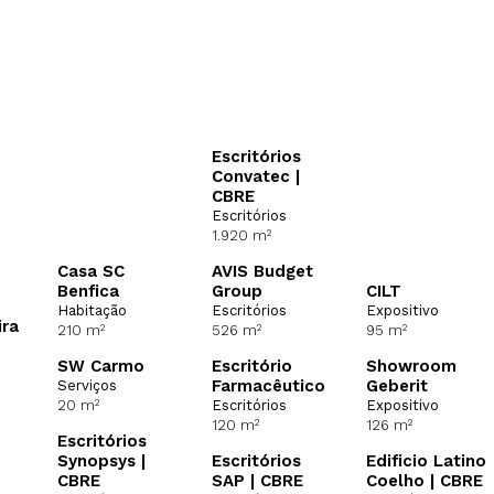
Escritórios
Convatec |
CBRE
Escritórios
1.920 m²
Casa SC
AVIS Budget
Benfica
Group
CILT
Habitação
Escritórios
Expositivo
ira
210 m²
526 m²
95 m²
SW Carmo
Escritório
Showroom
Farmacêutico
Geberit
Serviços
20 m²
Escritórios
Expositivo
120 m²
126 m²
Escritórios
Synopsys |
Escritórios
Edificio Latino
CBRE
SAP | CBRE
Coelho | CBRE